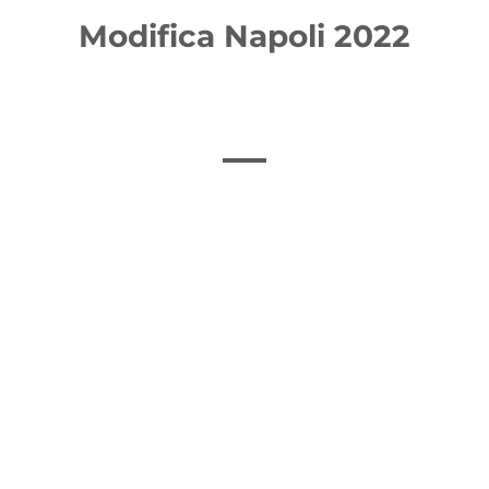
Modifica Napoli 2022